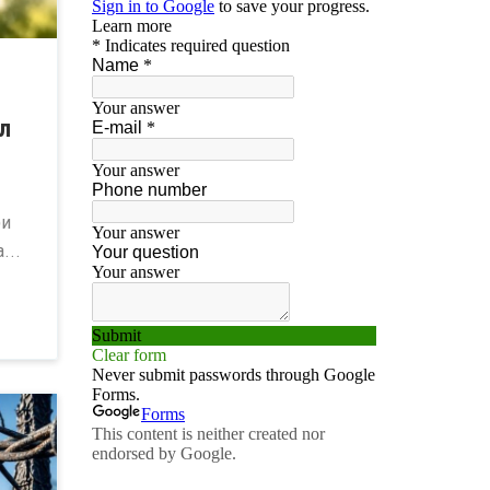
л
ри
...