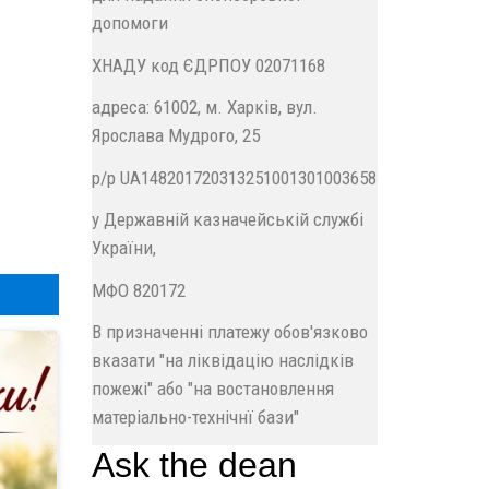
допомоги
ХНАДУ код ЄДРПОУ 02071168
адреса: 61002, м. Харків, вул.
Ярослава Мудрого, 25
р/р UA148201720313251001301003658
у Державній казначейській службі
України,
МФО 820172
В призначенні платежу обов'язково
вказати "на ліквідацію наслідків
пожежі" або "на востановлення
матеріально-технічнї бази"