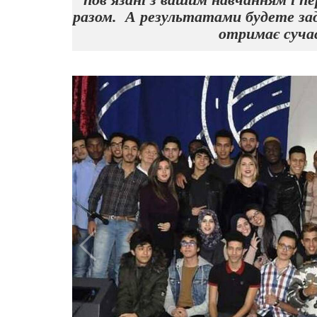
разом.
А результатами будете задов
отримає сучас