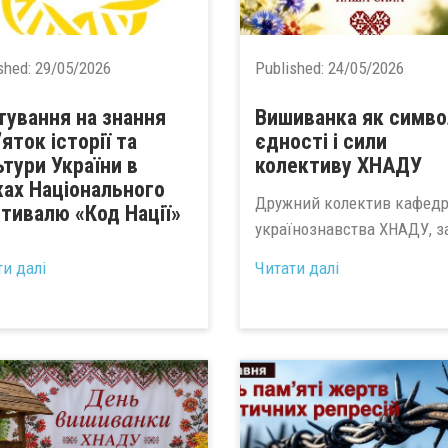
shed:
29/05/2026
Published:
24/05/2026
тування на знання
Вишиванка як симво
яток історії та
єдності і сили
тури України в
колективу ХНАДУ
ах Національного
Дружний колектив кафед
тивалю «Код Нації»
українознавства ХНАДУ, за
ти далі
Читати далі