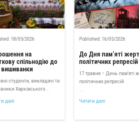
shed:
18/05/2026
Published:
16/05/2026
рошення на
До Дня пам’яті жер
ткову спільнодію до
політичних репресій
 вишиванки
17 травня – День пам’яті 
вні студенти, викладачі та
політичних репресій
івники Харківського...
...
ти далі
Читати далі