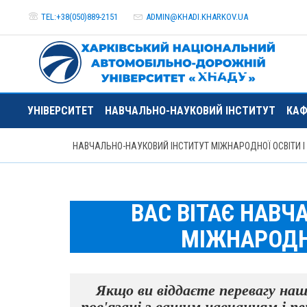
TEL:+38(050)889-2151
ADMIN@
KHADI.KHARKOV.
UA
УНІВЕРСИТЕТ
НАВЧАЛЬНО-НАУКОВИЙ ІНСТИТУТ
КАФ
НАВЧАЛЬНО-НАУКОВИЙ ІНСТИТУТ МІЖНАРОДНОЇ ОСВІТИ І 
ВАС ВІТАЄ НАВЧ
МІЖНАРОДНО
Якщо ви віддаєте перевагу наш
пов'язані з вашим навчанням і 