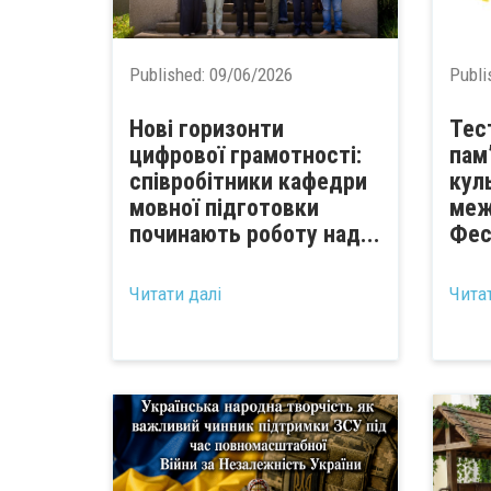
Published:
09/06/2026
Publi
Нові горизонти
Тес
цифрової грамотності:
памʼ
співробітники кафедри
куль
мовної підготовки
меж
починають роботу над...
Фес
...
Читати далі
Чита