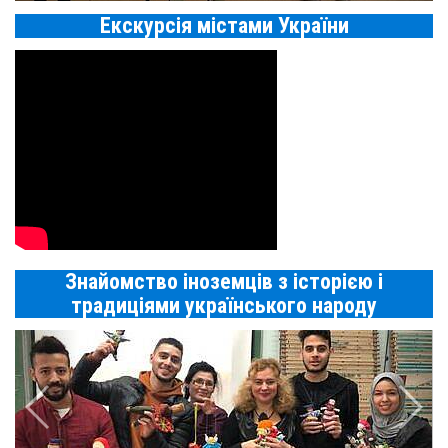
Екскурсія містами України
Знайомство іноземців з історією і
традиціями українського народу