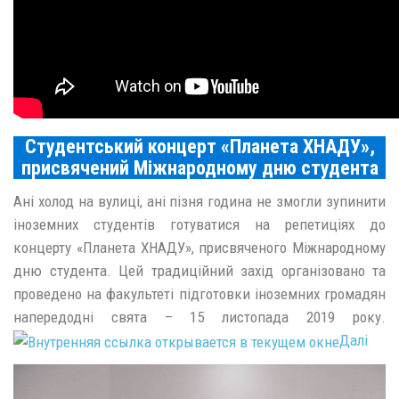
Студентський концерт «Планета ХНАДУ»,
присвячений Міжнародному дню студента
Ані холод на вулиці, ані пізня година не змогли зупинити
іноземних студентів готуватися на репетиціях до
концерту «Планета ХНАДУ», присвяченого Міжнародному
дню студента. Цей традиційний захід організовано та
проведено на факультеті підготовки іноземних громадян
напередодні свята – 15 листопада 2019 року.
Далі