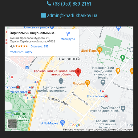
admin@
khadi.kharkov.
ua
Вступ