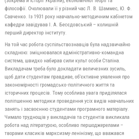
(зокрема й історії України), економічної теорії та
філософії. Очолювали її у різний час Л. В. Шаммес, Ю. Ф.
Савченко. Із 1931 року навчально-методичним кабінетом
кафедри завідував І. А. Бесєдовський – колишній
перший директор інституту.
На той час робота суспільствознавців була надзвичайно
складною: зміцнювалася адміністративно-командна
система, швидко набирав сили культ особи Сталіна.
Викладачам треба було докладати величезних зусиль,
щоб дати студентам правдиве, об’єктивне уявлення про
закономірності громадсько-політичного життя та
історичних процесів. Тому особлива увага приділялася
поліпшенню методики проведення усіх видів навчальних
занять і засвоєнню студентами програмного матеріалу.
Чимало труднощів у викладачів та студентів викликала
робота над літературою, особливо першоджерелами –
творами класиків марксизму-ленінізму, що вважався