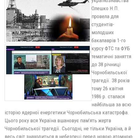
українознавства
Олешко Н.П.
провела для
студентів-
молодших
бакалаврів 1-го
курсу ФТС та ФУБ
тематичні заняття
до 38 річниці
Чорнобильської
трагедії. 38 років
тому 26 квітня
1986 р. сталася
найбільша за всю
історію ядерної енергетики Чорнобильська катастрофа.
Цього року вся Україна вшановує пам’ять жертв
Чорнобильської трагедії. Сьогодні, не тільки Україна, а й
весь світ знаходиться в небезпеці перед новою атомною