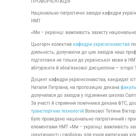
ПРОФОРІЄНТАЦІЯ
Національно-патріотичні заходи кафедри украї
НМТ
«Ми – українці: важливість захисту національно
Цьогоріч колектив
кафедри українознавства
по
діяльність, долучаючи до цих заходів наші про
підготовки не тільки до української мови в НМТ
абітурієнта й обов’язкової дисципліни — історії 
Доцент кафедри українознавства, кандидат іс
Наталія Петрівна, на пропозицію декана
факуль
долучилася до заходів у підземних школах Салт
За участі й сприяння помічника декана ФТС, д
транспортних технологій
Волкової Тетяни Віктор
було проведено національно-патріотичний і про
елементами НМТ «Ми – українці: важливість за
ідентичності і свободи» для учнів випускних кл