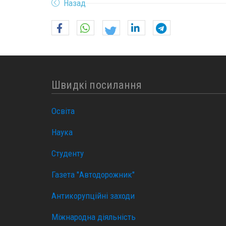
Назад
Швидкі посилання
Освіта
Наука
Студенту
Газета "Автодорожник"
Антикорупційні заходи
Міжнародна діяльність