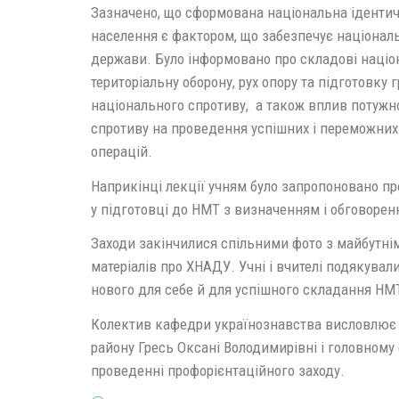
Зазначено, що сформована національна ідентич
населення є фактором, що забезпечує націонал
держави. Було інформовано про складові націо
територіальну оборону, рух опору та підготовку
національного спротиву, а також вплив потужн
спротиву на проведення успішних і переможних
операцій.
Наприкінці лекції учням було запропоновано про
у підготовці до НМТ з визначенням і обговоре
Заходи закінчилися спільними фото з майбутнім
матеріалів про ХНАДУ. Учні і вчителі подякувал
нового для себе й для успішного складання НМ
Колектив кафедри українознавства висловлює в
району Гресь Оксані Володимирівні і головному 
проведенні профорієнтаційного заходу.