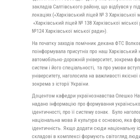
закладів Салтівського району, що відбувся у пі
локаціях («Харківський ліцей № 3 Харківської м
«Харківський ліцей № 138 Харківської міської 
№124 Харківської міської ради»).
На початку заходів помічник декана ФТС Волков
поінформувала присутніх про наш Харківський
автомобільно-дорожній університет, зокрема фа
систем і його спеціальності, та про умови вступу
університету, наголосила на важливості якісної
зокрема з історії України.
Доцентом кафедри українознавства Олешко Нат
надано інформацію про формування українсько
ідентичності, про її систему ознак. Було нагол
національна мова й культура є основою, яка ф
ідентичність. Якщо додати сюди національну істо
складові в комплексі формують світогляд людин