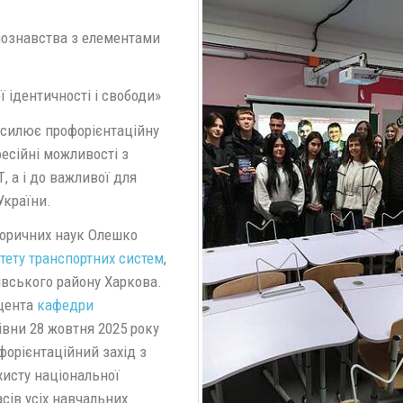
нознавства з елементами
ї ідентичності і свободи»
силює профорієнтаційну
фесійні можливості з
, а і до важливої для
України.
торичних наук Олешко
тету транспортних систем
,
івського району Харкова.
оцента
кафедри
івни 28 жовтня 2025 року
форієнтаційний захід з
хисту національної
асів усіх навчальних