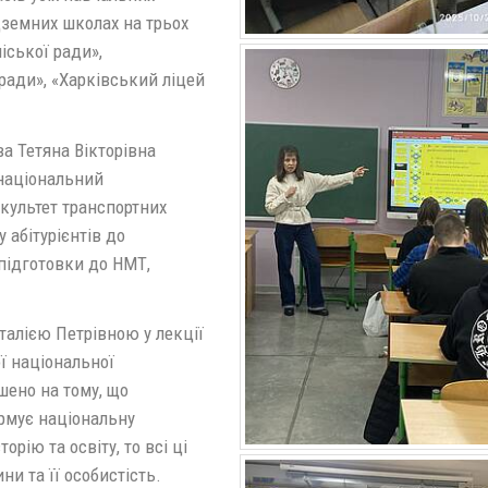
дземних школах на трьох
іської ради»,
ради», «Харківський ліцей
а Тетяна Вікторівна
 національний
культет транспортних
 абітурієнтів до
 підготовки до НМТ,
алією Петрівною у лекції
ї національної
ошено на тому, що
ормує національну
рію та освіту, то всі ці
и та її особистість.