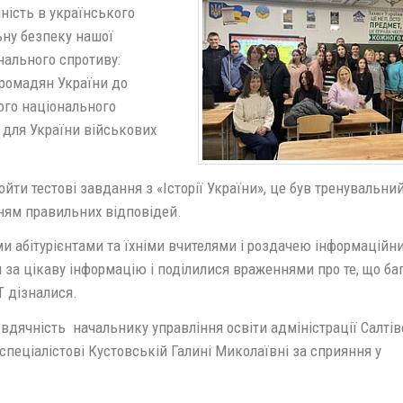
ність в українського
ьну безпеку нашої
нального спротиву:
 громадян України до
ого національного
 для України військових
йти тестові завдання з «Історії України», це був тренувальний
нням правильних відповідей.
и абітурієнтами та їхніми вчителями і роздачею інформаційн
и за цікаву інформацію і поділилися враженнями про те, що ба
Т дізналися.
дячність начальнику управління освіти адміністрації Салті
спеціалістові Кустовській Галині Миколаївні за сприяння у