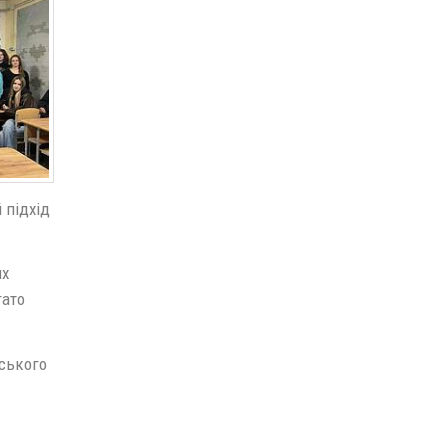
 підхід
их
гато
вського