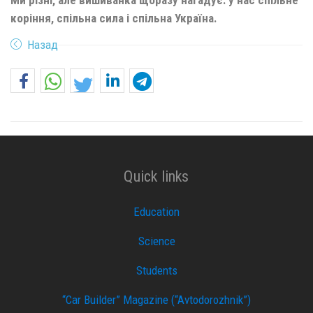
коріння, спільна сила і спільна Україна.
Назад
Quick links
Education
Science
Students
“Car Builder” Magazine (“Avtodorozhnik”)