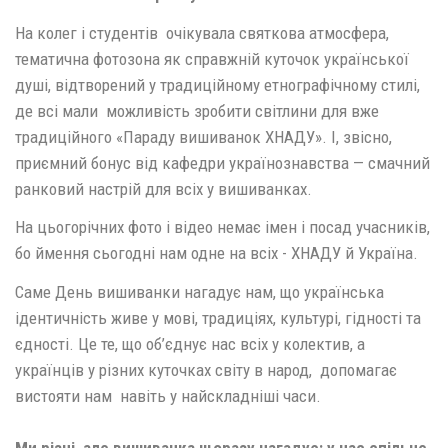
На колег і студентів очікувала святкова атмосфера,
тематична фотозона як справжній куточок української
душі, відтворений у традиційному етнографічному стилі,
де всі мали можливість зробити світлини для вже
традиційного «Параду вишиванок ХНАДУ». І, звісно,
приємний бонус від кафедри українознавства — смачний
ранковий настрій для всіх у вишиванках.
На цьогорічних фото і відео немає імен і посад учасників,
бо ймення сьогодні нам одне на всіх - ХНАДУ й Україна.
Саме День вишиванки нагадує нам, що українська
ідентичність живе у мові, традиціях, культурі, гідності та
єдності. Це те, що об’єднує нас всіх у колектив, а
українців у різних куточках світу в народ, допомагає
вистояти нам навіть у найскладніші часи.
Ми різні, але вишиванка щоразу нагадує: у нас спільне