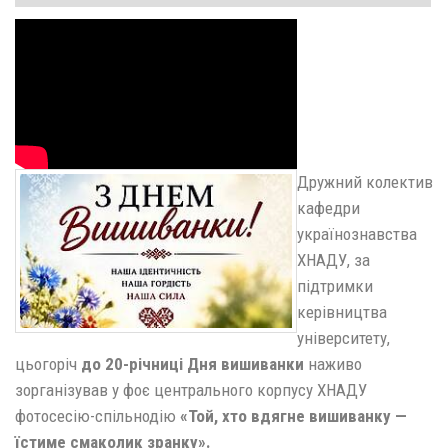
Дружний колектив
кафедри
українознавства
ХНАДУ, за
підтримки
керівництва
університету,
цьогоріч
до 20-річниці Дня вишиванки
наживо
зорганізував у фоє центрального корпусу ХНАДУ
фотосесію-спільнодію
«Той, хто вдягне вишиванку —
їстиме смаколик зранку».