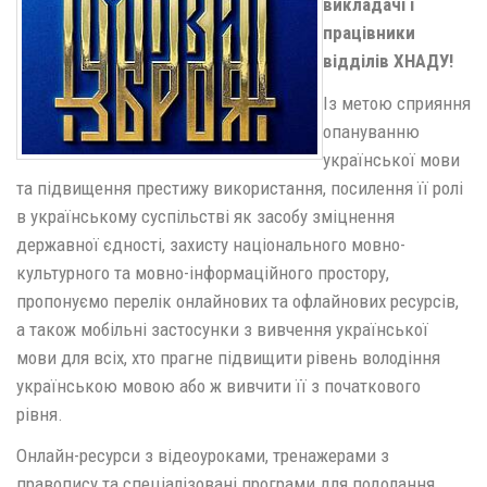
викладачі і
працівники
відділів ХНАДУ!
Із метою сприяння
опануванню
української мови
та підвищення престижу використання, посилення її ролі
в українському суспільстві як засобу зміцнення
державної єдності, захисту національного мовно-
культурного та мовно-інформаційного простору,
пропонуємо перелік онлайнових та офлайнових ресурсів,
а також мобільні застосунки з вивчення української
мови для всіх, хто прагне підвищити рівень володіння
українською мовою або ж вивчити її з початкового
рівня.
Онлайн-ресурси з відеоуроками, тренажерами з
правопису та спеціалізовані програми для подолання