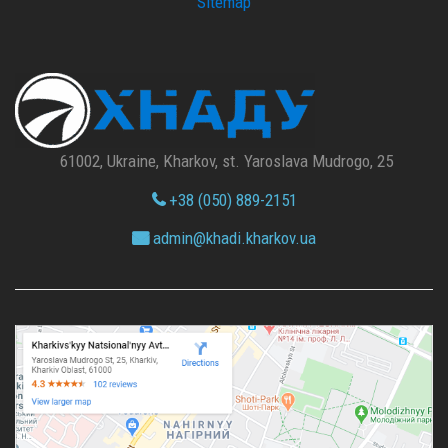
Sitemap
61002, Ukraine, Kharkov, st. Yaroslava Mudrogo, 25
+38 (050) 889-2151
admin@
khadi.kharkov.
ua