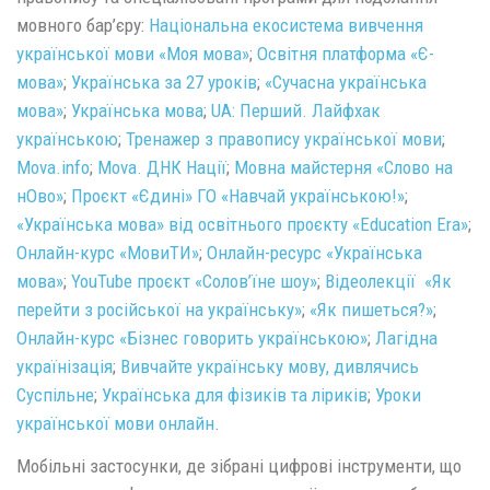
мовного бар’єру:
Національна екосистема вивчення
української мови «Моя мова»
;
Освітня платформа «Є-
мова»
;
Українська за 27 уроків
;
«Сучасна українська
мова»
;
Українська мова
;
UA: Перший. Лайфхак
українською
;
Тренажер з правопису української мови
;
Mova.info
;
Mova. ДНК Нації
;
Мовна майстерня «Слово на
нОво»
;
Проєкт «Єдині» ГО «Навчай українською!»
;
«Українська мова» від освітнього проєкту «Education Era»
;
Онлайн-курс «МовиТИ»
;
Онлайн-ресурс «Українська
мова»
;
YouTube проєкт «Солов’їне шоу»
;
Відеолекції «Як
перейти з російської на українську»
;
«Як пишеться?»
;
Онлайн-курс «Бізнес говорить українською»
;
Лагідна
українізація
;
Вивчайте українську мову, дивлячись
Суспільне
;
Українська для фізиків та ліриків
;
Уроки
української мови онлайн
.
Мобільні застосунки, де зібрані цифрові інструменти, що