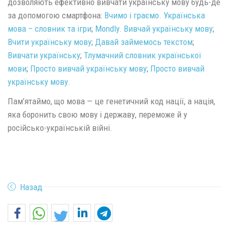
дозволяють ефективно вивчати українську мову будь-де
за допомогою смартфона:
Вчимо і граємо. Українська
мова – словник та ігри
;
Mondly. Вивчай українську мову
;
Вчити українську мову
;
Давай займемось текстом
;
Вивчати українську
;
Тлумачний словник української
мови
;
Просто вивчай українську мову
;
Просто вивчай
українську мову
.
Пам’ятаймо, що мова — це генетичний код нації, а нація,
яка боронить свою мову і державу, переможе й у
російсько-українській війні.
Назад