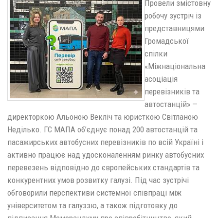
Провели змістовну
робочу зустріч із
представницями
Громадської
спілки
«Міжнаціональна
асоціація
перевізників та
автостанцій» —
директоркою Альоною Векліч та юристкою Світланою
Неділько. ГС МАПА об’єднує понад 200 автостанцій та
пасажирських автобусних перевізників по всій Україні і
активно працює над удосконаленням ринку автобусних
перевезень відповідно до європейських стандартів та
конкурентних умов розвитку галузі. Під час зустрічі
обговорили перспективи системної співпраці між
університетом та галуззю, а також підготовку до