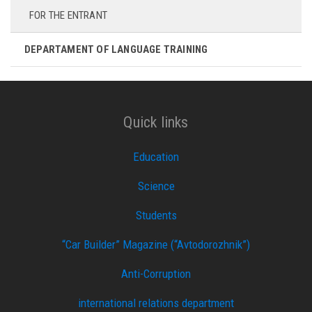
FOR THE ENTRANT
DEPARTAMENT OF LANGUAGE TRAINING
Quick links
Education
Science
Students
“Car Builder” Magazine (“Avtodorozhnik”)
Anti-Corruption
international relations department