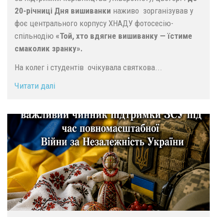
20-річниці Дня вишиванки
наживо зорганізував у
фоє центрального корпусу ХНАДУ фотосесію-
спільнодію
«Той, хто вдягне вишиванку — їстиме
смаколик зранку».
На колег і студентів очікувала святкова...
Читати далі