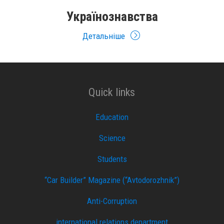
Українознавства
Детальніше
Quick links
Education
Science
Students
“Car Builder” Magazine (“Avtodorozhnik”)
Anti-Corruption
international relations department