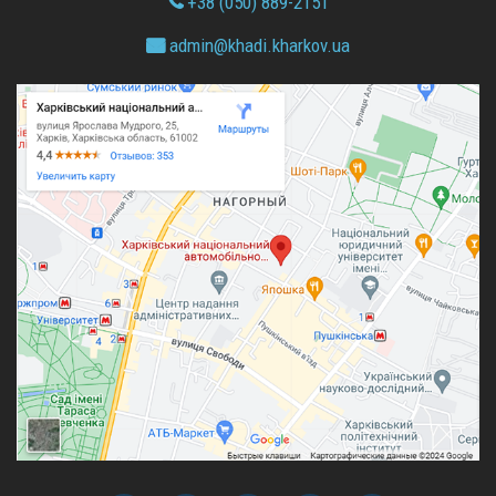
+38 (050) 889-2151
admin@
khadi.kharkov.
ua