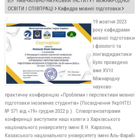
НАВЧАЛЬНО-НАУКОВИЙ ІНСТИТУТ МІЖНАРОДНОЇ
ОСВІТИ І СПІВПРАЦІ
Кафедра мовної підготовки
19 жовтня 2023
року кафедрами
мовної підготовки
і філології та
лінгводидактики
було проведено
вже ХVIІІ
Міжнародну
науково-
практичну конференцію «Проблеми і перспективи мовної
підготовки іноземних студентів» (Посвідчення УкрІНТЕІ
№ 571 від «19» грудня 2022 р.). Співорганізаторами
конференції виступили наші колеги з Харківського
національного університету імені В.Н. Каразіна,
Казахського національного університету імені Аль-Фарабі