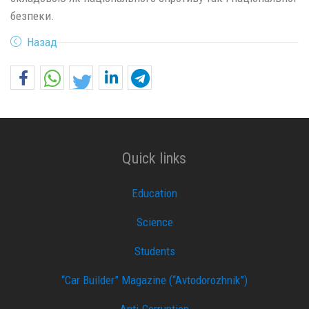
безпеки.
Назад
Quick links
Education
Science
Students
“Car Builder” Magazine (“Avtodorozhnik”)
Anti-Corruption