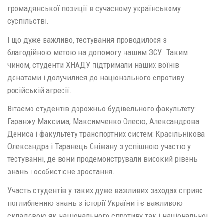
громадянської позиції в сучасному українському
суспільстві.
І що дуже важливо, тестування проводилося з
благодійною метою на допомогу нашим ЗСУ. Таким
чином, студенти ХНАДУ підтримали наших воїнів
донатами і долучилися до національного спротиву
російській агресії.
Вітаємо студентів дорожньо-будівельного факультету:
Гаранжу Максима, Максимченко Олесю, Александрова
Дениса і факультету транспортних систем: Красільнікова
Олександра і Таранець Сніжану з успішною участю у
тестуванні, де вони продемонстрували високий рівень
знань і особистісне зростання.
Участь студентів у таких дуже важливих заходах сприяє
поглибленню знань з історії України і є важливою
складовою як національного спротиву так і національної