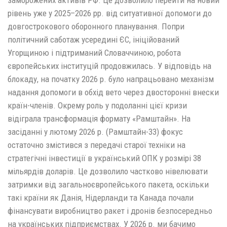
заморожених активів РФ. Це дозволило перейти на новий
рівень уже у 2025–2026 рр. від ситуативної допомоги до
довгострокового оборонного планування. Попри
політичний саботаж усередині ЄС, ініційований
Угорщиною і підтриманий Словаччиною, робота
європейських інституцій продовжилась. У відповідь на
блокаду, на початку 2026 р. було напрацьовано механізм
надання допомоги в обхід вето через двосторонні внески
країн-членів. Окрему роль у подоланні цієї кризи
відіграла трансформація формату «Рамштайн». На
засіданні у лютому 2026 р. (Рамштайн-33) фокус
остаточно змістився з передачі старої техніки на
стратегічні інвестиції в український ОПК у розмірі 38
мільярдів доларів. Це дозволило частково нівелювати
затримки від загальноєвропейського пакета, оскільки
такі країни як Данія, Нідерланди та Канада почали
фінансувати виробництво ракет і дронів безпосередньо
на українських підприємствах. У 2026 р. ми бачимо