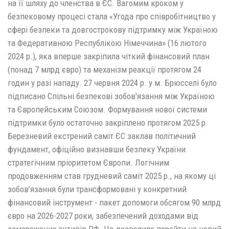
на її шляху до членства в ЄС. Вагомим кроком у
безпековому процесі стала «Угода про співробітництво у
сфері безпеки та довгострокову підтримку між Україною
та Федеративною Республікою Німеччина» (16 лютого
2024 р.), яка вперше закріпила чіткий фінансовий план
(понад 7 млрд євро) та механізм реакції протягом 24
годин у разі нападу. 27 червня 2024 р. у м. Брюсселі було
підписано Спільні безпекові зобов'язання між Україною
та Європейським Союзом. Формування нової системи
підтримки було остаточно закріплено протягом 2025 р.
Березневий екстрений саміт ЄС заклав політичний
фундамент, офіційно визнавши безпеку України
стратегічним пріоритетом Європи. Логічним
продовженням став грудневий саміт 2025 р., на якому ці
зобов’язання були трансформовані у конкретний
фінансовий інструмент - пакет допомоги обсягом 90 млрд
євро на 2026-2027 роки, забезпечений доходами від