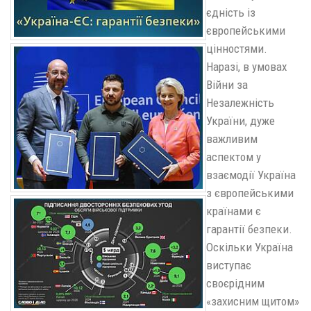
єдність із
європейськими
цінностями.
Наразі, в умовах
Війни за
Незалежність
України, дуже
важливим
аспектом у
взаємодії Україна
з європейськими
країнами є
гарантії безпеки.
Оскільки Україна
виступає
своєрідним
«захисним щитом»