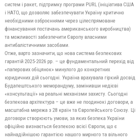
систем і ракет, підтримку програми PURL (ініціатива США
і НАТО, що дозволяє забезпечувати Україну критично
необхідними озброєннями через цілеспрямоване
фінансування постачань американського виробництва)
та можливості забезпечити Європу власними
антибалістичними засобами.
Отже, варто зазначити, що нова система безпекових
гарантій 2025-2026 рр. – це фундаментальний перехід від
«паперових обіцянок» минулого до конкретних
юридичних дій сьогодні. Україна врахувала гіркий досвід
Будапештського меморандуму, замінивши недієві
«консультації» на реальні механізми захисту. Сьогодні
безпекова архітектура – це вже не поодинокі договори, а
масштабна мережа з 28 країн та Європейського Союзу. Ці
договори створюють умови, за яких безпека України
офіційно визнається безпекою всієї Європи, що є
найнадійнішою гарантією нашого мирного та вільного