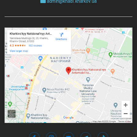
admin@
khadi.kharkov.
ua