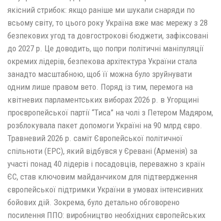
якісний стрибок: якщо раніше ми шукали снаряди по
всьому світу, то цього року Україна вже має мережу з 28
безпекових угод та довгострокові бюджети, зафіксовані
до 2027 р. Це доводить, що попри політичні маніпуляції
окремих лідерів, безпекова архітектура України стала
занадто масштабною, щоб її можна було зруйнувати
одним лише правом вето. Поряд із тим, перемога на
квітневих парламентських виборах 2026 р. в Угорщині
проєвропейської партії “Тиса” на чолі з Петером Мадяром,
розблокувала пакет допомоги Україні на 90 млрд євро.
Травневий 2026 р. саміт Європейської політичної
спільноти (EPC), який відбувся у Єревані (Арменія) за
участі понад 40 лідерів і посадовців, переважно з країн
ЄС, став ключовим майданчиком для підтвердження
європейської підтримки України в умовах інтенсивних
бойових дій. Зокрема, було детально обговорено
посилення ППО: виробництво необхідних європейських