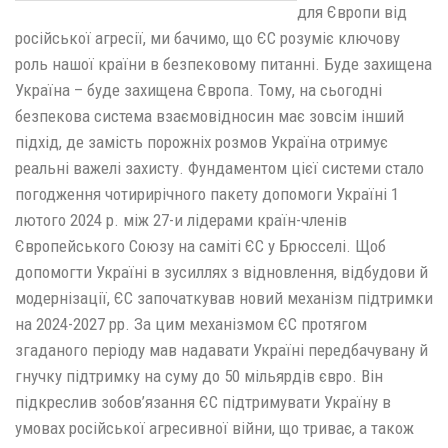
для Європи від
російської агресії, ми бачимо, що ЄС розуміє ключову
роль нашої країни в безпековому питанні. Буде захищена
Україна – буде захищена Європа. Тому, на сьогодні
безпекова система взаємовідносин має зовсім інший
підхід, де замість порожніх розмов Україна отримує
реальні важелі захисту. Фундаментом цієї системи стало
погодження чотирирічного пакету допомоги Україні 1
лютого 2024 р. між 27-и лідерами країн-членів
Європейського Союзу на саміті ЄС у Брюсселі. Щоб
допомогти Україні в зусиллях з відновлення, відбудови й
модернізації, ЄС започаткував новий механізм підтримки
на 2024-2027 рр. За цим механізмом ЄС протягом
згаданого періоду мав надавати Україні передбачувану й
гнучку підтримку на суму до 50 мільярдів євро. Він
підкреслив зобов’язання ЄС підтримувати Україну в
умовах російської агресивної війни, що триває, а також