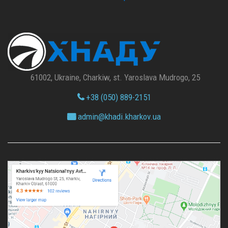
61002, Ukraine, Charkiw, st. Yaroslava Mudrogo, 25
+38 (050) 889-2151
admin@
khadi.kharkov.
ua